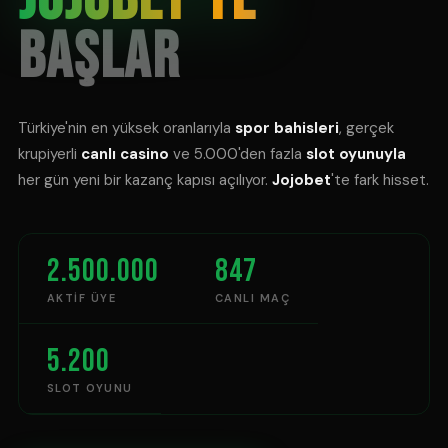
BAŞLAR
Türkiye'nin en yüksek oranlarıyla
spor bahisleri
, gerçek
krupiyerli
canlı casino
ve 5.000'den fazla
slot oyunuyla
her gün yeni bir kazanç kapısı açılıyor.
Jojobet
'te fark hisset.
2.500.000
847
AKTIF ÜYE
CANLI MAÇ
5.200
SLOT OYUNU