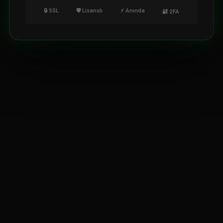
🔒 SSL
🛡️ Lisanslı
⚡ Anında
🔐 2FA