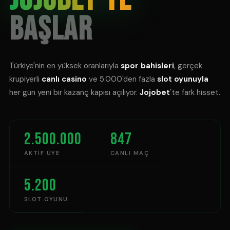
BAŞLAR
Türkiye'nin en yüksek oranlarıyla
spor bahisleri
, gerçek
krupiyerli
canlı casino
ve 5.000'den fazla
slot oyunuyla
her gün yeni bir kazanç kapısı açılıyor.
Jojobet
'te fark hisset.
2.500.000
847
AKTIF ÜYE
CANLI MAÇ
5.200
SLOT OYUNU