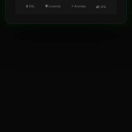
🔒 SSL
🛡️ Lisanslı
⚡ Anında
🔐 2FA