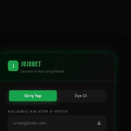
Jojobet
J
Güvenli & Hızlı Giriş Paneli
Giriş Yap
Üye Ol
KULLANICI ADI VEYA E-POSTA
👤