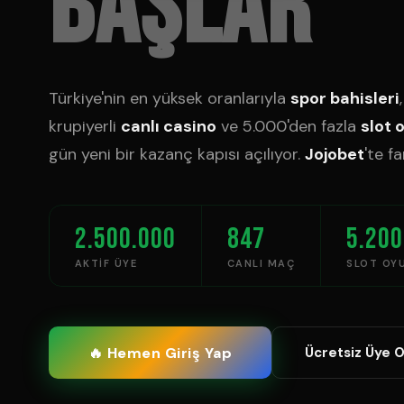
BAŞLAR
Türkiye'nin en yüksek oranlarıyla
spor bahisleri
krupiyerli
canlı casino
ve 5.000'den fazla
slot 
gün yeni bir kazanç kapısı açılıyor.
Jojobet
'te fa
2.500.000
847
5.200
AKTIF ÜYE
CANLI MAÇ
SLOT OY
🔥 Hemen Giriş Yap
Ücretsiz Üye O