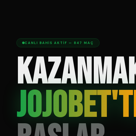
CANLI BAHIS AKTIF — 847 MAÇ
KAZANMA
JOJOBET'T