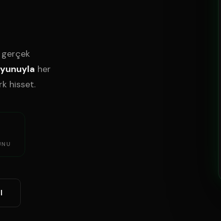
, gerçek
oyunuyla
her
rk hisset.
UNU
l