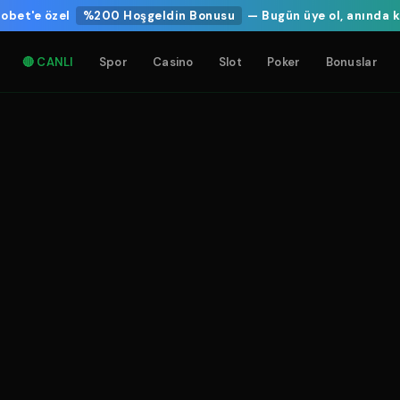
jobet'e özel
%200 Hoşgeldin Bonusu
— Bugün üye ol, anında 
🔴 CANLI
Spor
Casino
Slot
Poker
Bonuslar