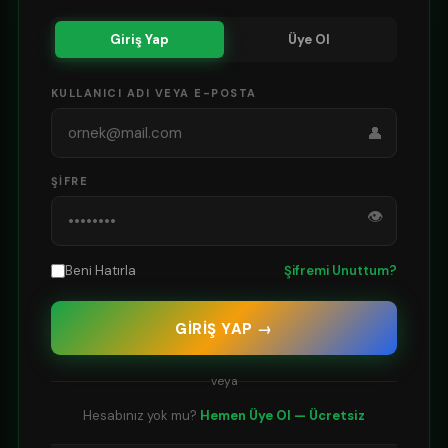
Giriş Yap
Üye Ol
KULLANICI ADI VEYA E-POSTA
👤
ŞIFRE
👁
Beni Hatırla
Şifremi Unuttum?
GİRİŞ YAP →
veya
Hesabınız yok mu?
Hemen Üye Ol — Ücretsiz