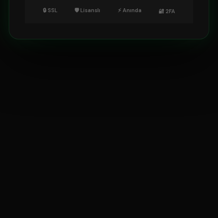
🔒 SSL
🛡️ Lisanslı
⚡ Anında
🔐 2FA