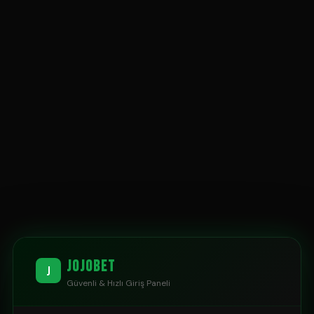
Jojobet
J
Güvenli & Hızlı Giriş Paneli