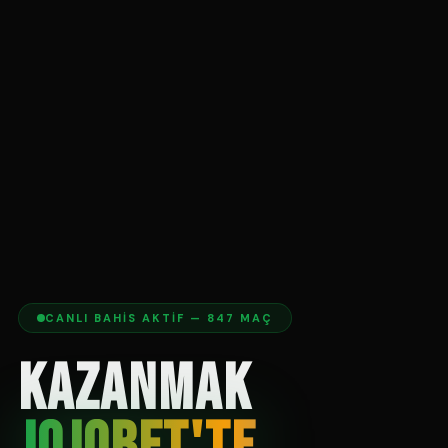
CANLI BAHIS AKTIF — 847 MAÇ
KAZANMAK
JOJOBET'TE