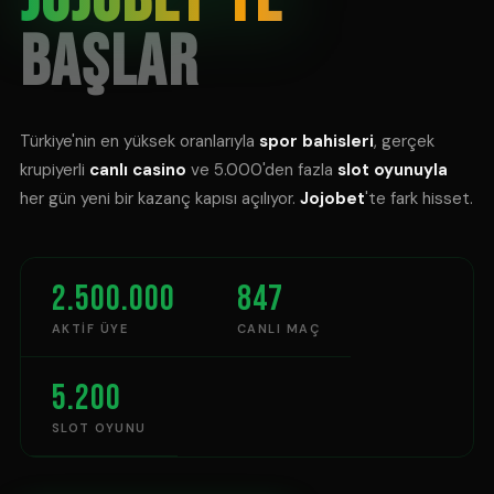
BAŞLAR
Türkiye'nin en yüksek oranlarıyla
spor bahisleri
, gerçek
krupiyerli
canlı casino
ve 5.000'den fazla
slot oyunuyla
her gün yeni bir kazanç kapısı açılıyor.
Jojobet
'te fark hisset.
2.500.000
847
AKTIF ÜYE
CANLI MAÇ
5.200
SLOT OYUNU