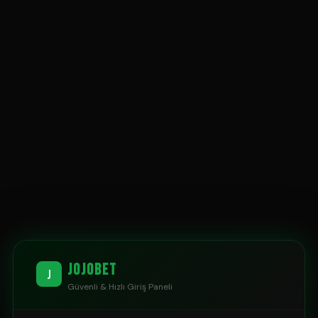
Jojobet
J
Güvenli & Hızlı Giriş Paneli