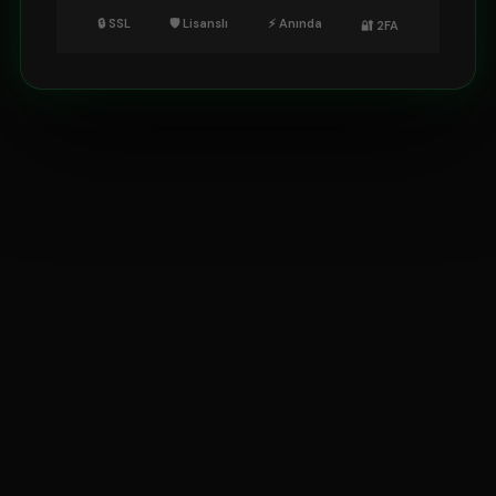
🔒 SSL
🛡️ Lisanslı
⚡ Anında
🔐 2FA