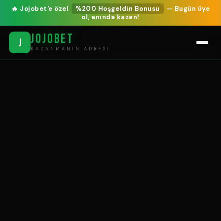
🔥 Jojobet'e özel
%200 Hoşgeldin Bonusu
— Bugün üye
ol, anında kazan!
Jojobet
J
KAZANMANIN ADRESI