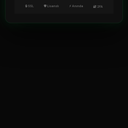
🔒 SSL
🛡️ Lisanslı
⚡ Anında
🔐 2FA