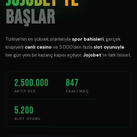
BAŞLAR
Türkiye'nin en yüksek oranlarıyla
spor bahisleri
, gerçek
krupiyerli
canlı casino
ve 5.000'den fazla
slot oyunuyla
her gün yeni bir kazanç kapısı açılıyor.
Jojobet
'te fark hisset.
2.500.000
847
AKTIF ÜYE
CANLI MAÇ
5.200
SLOT OYUNU