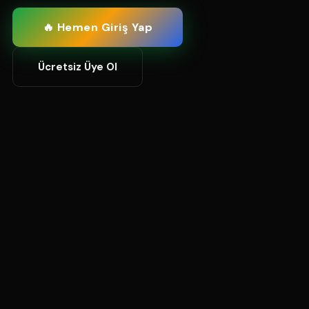
🔥 Hemen Giriş Yap
Ücretsiz Üye Ol