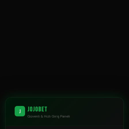
Jojobet
J
Güvenli & Hızlı Giriş Paneli