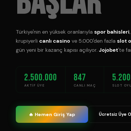
BAŞLAR
Türkiye'nin en yüksek oranlarıyla
spor bahisleri
krupiyerli
canlı casino
ve 5.000'den fazla
slot 
gün yeni bir kazanç kapısı açılıyor.
Jojobet
'te fa
2.500.000
847
5.200
AKTIF ÜYE
CANLI MAÇ
SLOT OY
🔥 Hemen Giriş Yap
Ücretsiz Üye O