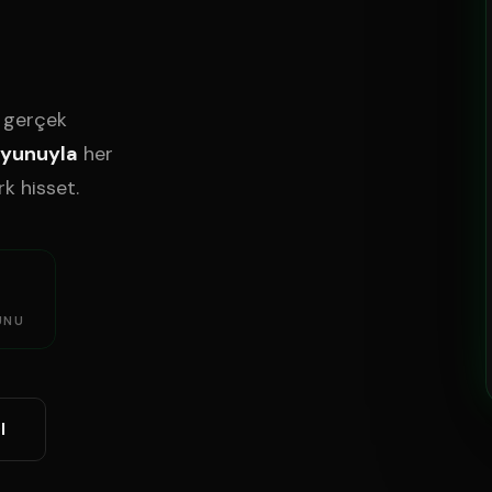
, gerçek
oyunuyla
her
rk hisset.
UNU
l