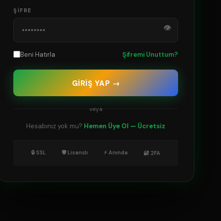
ŞIFRE
👁
Beni Hatırla
Şifremi Unuttum?
GİRİŞ YAP →
veya
Hesabınız yok mu?
Hemen Üye Ol — Ücretsiz
🔒 SSL
🛡️ Lisanslı
⚡ Anında
🔐 2FA