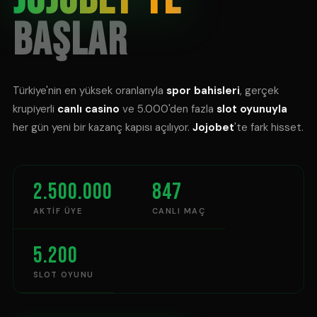
BAŞLAR
Türkiye'nin en yüksek oranlarıyla
spor bahisleri
, gerçek
krupiyerli
canlı casino
ve 5.000'den fazla
slot oyunuyla
her gün yeni bir kazanç kapısı açılıyor.
Jojobet
'te fark hisset.
2.500.000
847
AKTIF ÜYE
CANLI MAÇ
5.200
SLOT OYUNU