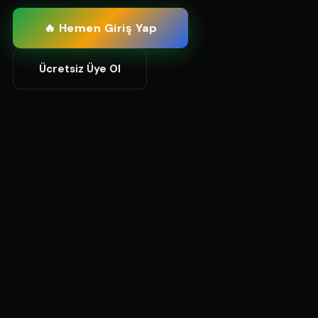
🔥 Hemen Giriş Yap
Ücretsiz Üye Ol