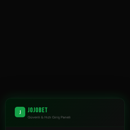
Jojobet
J
Güvenli & Hızlı Giriş Paneli