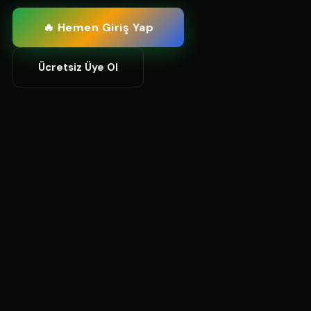
🔥 Hemen Giriş Yap
Ücretsiz Üye Ol