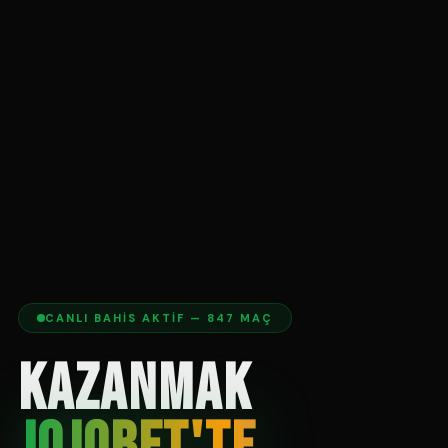
CANLI BAHIS AKTIF — 847 MAÇ
KAZANMAK
JOJOBET'TE