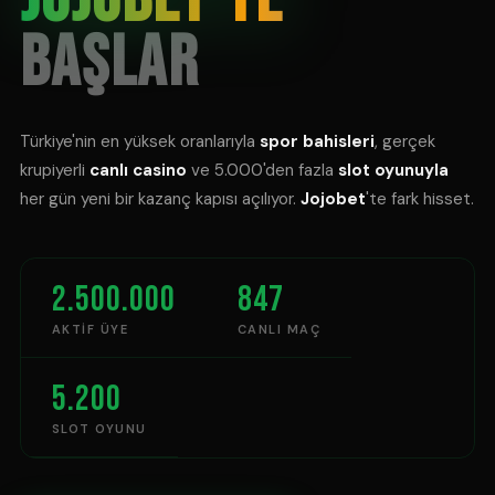
BAŞLAR
Türkiye'nin en yüksek oranlarıyla
spor bahisleri
, gerçek
krupiyerli
canlı casino
ve 5.000'den fazla
slot oyunuyla
her gün yeni bir kazanç kapısı açılıyor.
Jojobet
'te fark hisset.
2.500.000
847
AKTIF ÜYE
CANLI MAÇ
5.200
SLOT OYUNU