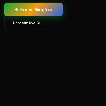
🔥 Hemen Giriş Yap
Ücretsiz Üye Ol