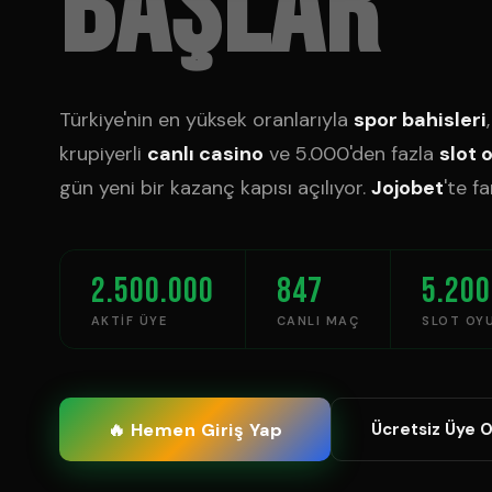
BAŞLAR
Türkiye'nin en yüksek oranlarıyla
spor bahisleri
krupiyerli
canlı casino
ve 5.000'den fazla
slot 
gün yeni bir kazanç kapısı açılıyor.
Jojobet
'te fa
2.500.000
847
5.200
AKTIF ÜYE
CANLI MAÇ
SLOT OY
🔥 Hemen Giriş Yap
Ücretsiz Üye O