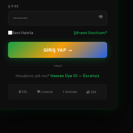
ŞIFRE
👁
Beni Hatırla
Şifremi Unuttum?
GİRİŞ YAP →
veya
Hesabınız yok mu?
Hemen Üye Ol — Ücretsiz
🔒 SSL
🛡️ Lisanslı
⚡ Anında
🔐 2FA