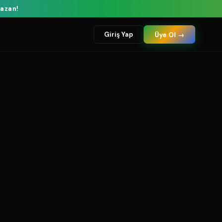
kazan!
Giriş Yap
Üye Ol →