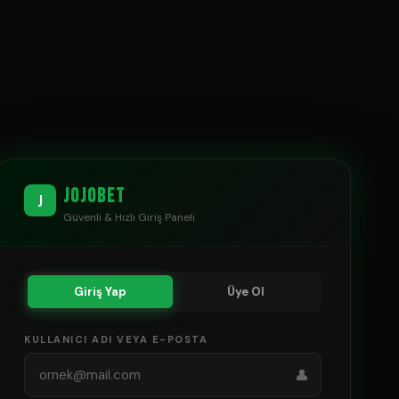
Jojobet
J
Güvenli & Hızlı Giriş Paneli
Giriş Yap
Üye Ol
KULLANICI ADI VEYA E-POSTA
👤