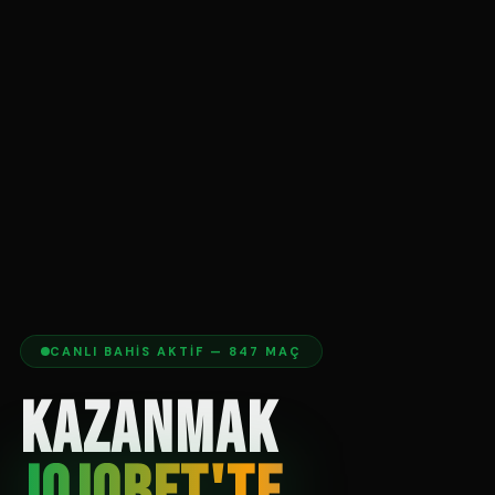
CANLI BAHIS AKTIF — 847 MAÇ
KAZANMAK
JOJOBET'TE