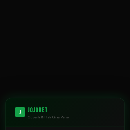
Jojobet
J
Güvenli & Hızlı Giriş Paneli