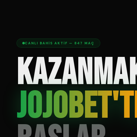
CANLI BAHIS AKTIF — 847 MAÇ
KAZANMA
JOJOBET'T