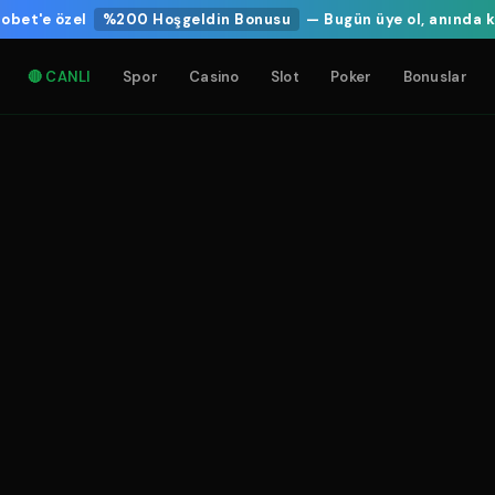
jobet'e özel
%200 Hoşgeldin Bonusu
— Bugün üye ol, anında 
🔴 CANLI
Spor
Casino
Slot
Poker
Bonuslar