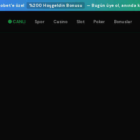
jobet'e özel
%200 Hoşgeldin Bonusu
— Bugün üye ol, anında 
🔴 CANLI
Spor
Casino
Slot
Poker
Bonuslar