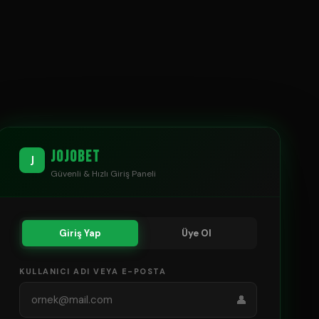
Jojobet
J
Güvenli & Hızlı Giriş Paneli
Giriş Yap
Üye Ol
KULLANICI ADI VEYA E-POSTA
👤