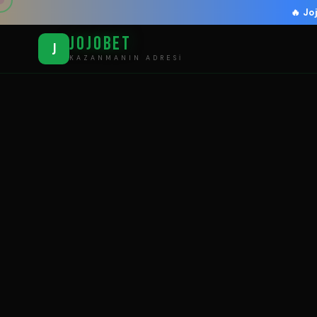
🔥 Jo
Jojobet
J
KAZANMANIN ADRESI