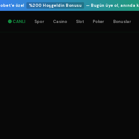
jobet'e özel
%200 Hoşgeldin Bonusu
— Bugün üye ol, anında 
🔴 CANLI
Spor
Casino
Slot
Poker
Bonuslar