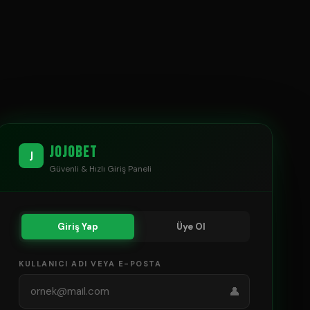
Jojobet
J
Güvenli & Hızlı Giriş Paneli
Giriş Yap
Üye Ol
KULLANICI ADI VEYA E-POSTA
👤