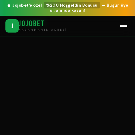
🔥 Jojobet'e özel
%200 Hoşgeldin Bonusu
— Bugün üye
ol, anında kazan!
Jojobet
J
KAZANMANIN ADRESI