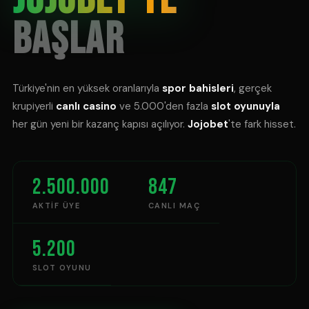
BAŞLAR
Türkiye'nin en yüksek oranlarıyla
spor bahisleri
, gerçek
krupiyerli
canlı casino
ve 5.000'den fazla
slot oyunuyla
her gün yeni bir kazanç kapısı açılıyor.
Jojobet
'te fark hisset.
2.500.000
847
AKTIF ÜYE
CANLI MAÇ
5.200
SLOT OYUNU