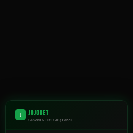
Jojobet
J
Güvenli & Hızlı Giriş Paneli