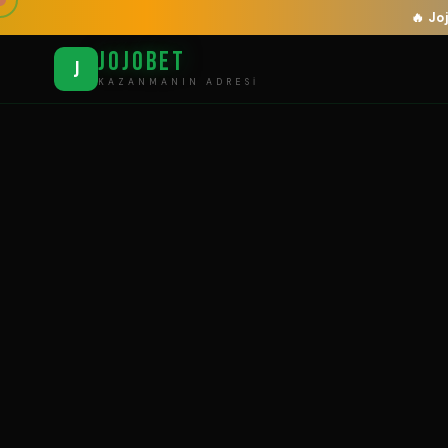
🔥 Jo
Jojobet
J
KAZANMANIN ADRESI