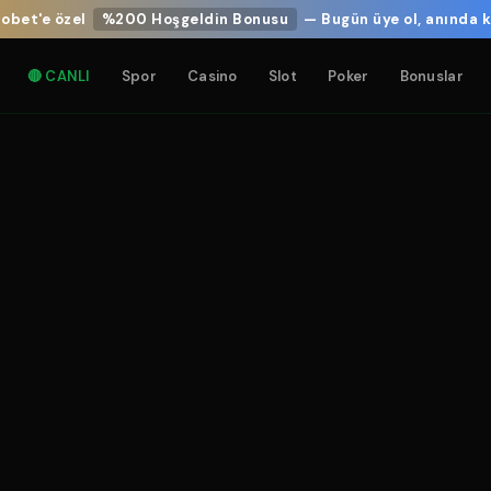
jobet'e özel
%200 Hoşgeldin Bonusu
— Bugün üye ol, anında 
🔴 CANLI
Spor
Casino
Slot
Poker
Bonuslar