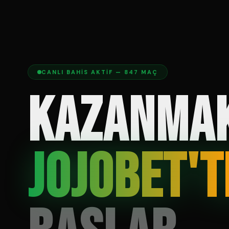
CANLI BAHIS AKTIF — 847 MAÇ
KAZANMA
JOJOBET'T