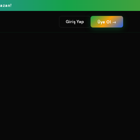
kazan!
Giriş Yap
Üye Ol →