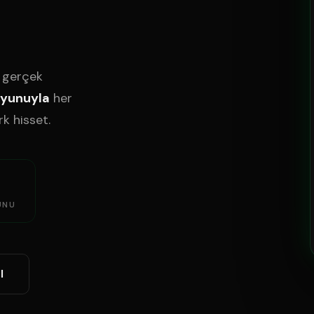
, gerçek
oyunuyla
her
rk hisset.
UNU
l