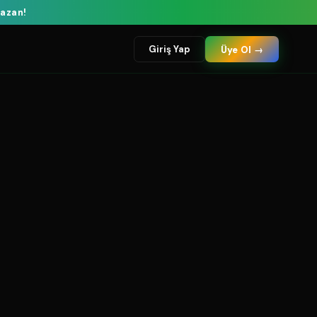
kazan!
Giriş Yap
Üye Ol →