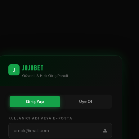
Jojobet
J
Güvenli & Hızlı Giriş Paneli
Giriş Yap
Üye Ol
KULLANICI ADI VEYA E-POSTA
👤