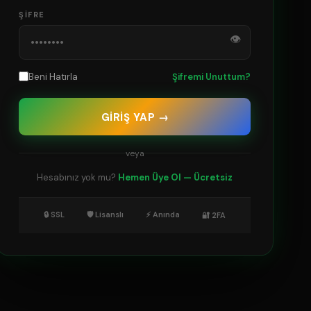
ŞIFRE
👁
Beni Hatırla
Şifremi Unuttum?
GİRİŞ YAP →
veya
Hesabınız yok mu?
Hemen Üye Ol — Ücretsiz
🔒 SSL
🛡️ Lisanslı
⚡ Anında
🔐 2FA