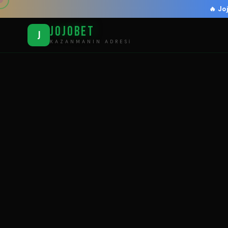
🔥 Jo
Jojobet
J
KAZANMANIN ADRESI