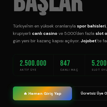
BAŞLAR
Türkiye'nin en yüksek oranlarıyla
spor bahisleri
krupiyerli
canlı casino
ve 5.000'den fazla
slot 
gün yeni bir kazanç kapısı açılıyor.
Jojobet
'te fa
2.500.000
847
5.200
AKTIF ÜYE
CANLI MAÇ
SLOT OY
🔥 Hemen Giriş Yap
Ücretsiz Üye O