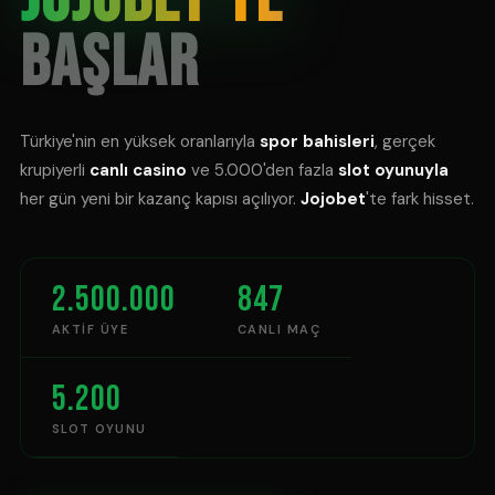
BAŞLAR
Türkiye'nin en yüksek oranlarıyla
spor bahisleri
, gerçek
krupiyerli
canlı casino
ve 5.000'den fazla
slot oyunuyla
her gün yeni bir kazanç kapısı açılıyor.
Jojobet
'te fark hisset.
2.500.000
847
AKTIF ÜYE
CANLI MAÇ
5.200
SLOT OYUNU