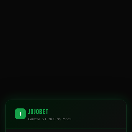
Jojobet
J
Güvenli & Hızlı Giriş Paneli