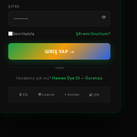
ŞIFRE
👁
Beni Hatırla
Şifremi Unuttum?
GİRİŞ YAP →
veya
Hesabınız yok mu?
Hemen Üye Ol — Ücretsiz
🔒 SSL
🛡️ Lisanslı
⚡ Anında
🔐 2FA