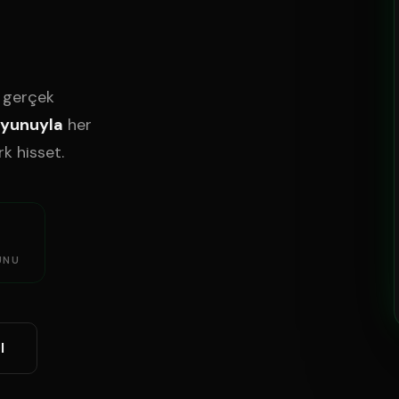
, gerçek
oyunuyla
her
rk hisset.
UNU
l