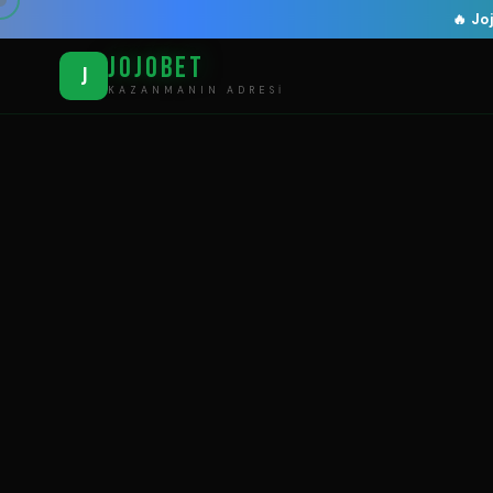
🔥 Jo
Jojobet
J
KAZANMANIN ADRESI