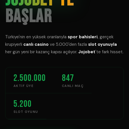
BAŞLAR
Türkiye'nin en yüksek oranlarıyla
spor bahisleri
, gerçek
krupiyerli
canlı casino
ve 5.000'den fazla
slot oyunuyla
her gün yeni bir kazanç kapısı açılıyor.
Jojobet
'te fark hisset.
2.500.000
847
AKTIF ÜYE
CANLI MAÇ
5.200
SLOT OYUNU