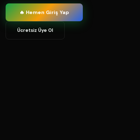
🔥 Hemen Giriş Yap
Ücretsiz Üye Ol