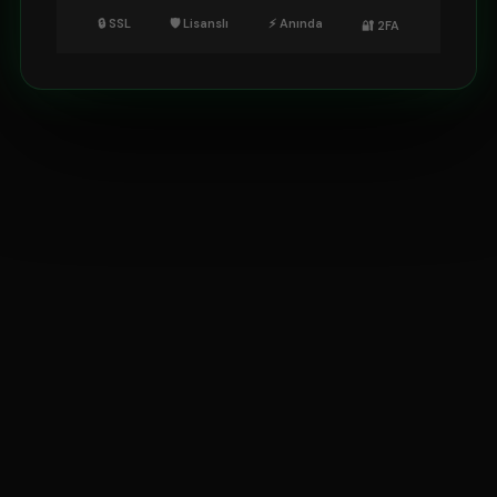
🔒 SSL
🛡️ Lisanslı
⚡ Anında
🔐 2FA