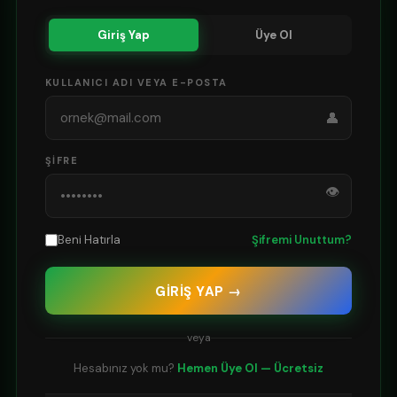
Giriş Yap
Üye Ol
KULLANICI ADI VEYA E-POSTA
👤
ŞIFRE
👁
Beni Hatırla
Şifremi Unuttum?
GİRİŞ YAP →
veya
Hesabınız yok mu?
Hemen Üye Ol — Ücretsiz