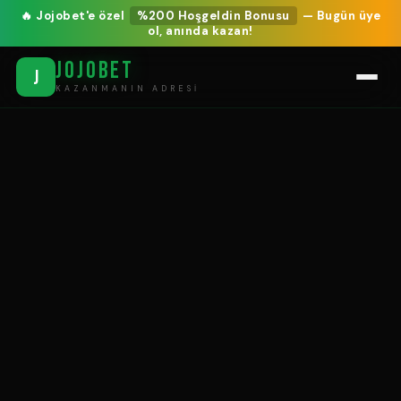
🔥 Jojobet'e özel
%200 Hoşgeldin Bonusu
— Bugün üye
ol, anında kazan!
Jojobet
J
KAZANMANIN ADRESI