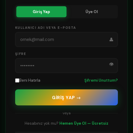
Giriş Yap
Üye Ol
KULLANICI ADI VEYA E-POSTA
👤
ŞIFRE
👁
Beni Hatırla
Şifremi Unuttum?
GİRİŞ YAP →
veya
Hesabınız yok mu?
Hemen Üye Ol — Ücretsiz