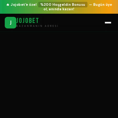
🔥 Jojobet'e özel
%200 Hoşgeldin Bonusu
— Bugün üye
ol, anında kazan!
Jojobet
J
KAZANMANIN ADRESI