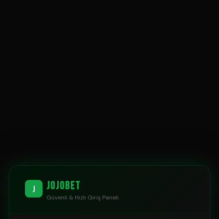
Jojobet
J
Güvenli & Hızlı Giriş Paneli