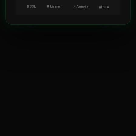
🔒 SSL
🛡️ Lisanslı
⚡ Anında
🔐 2FA