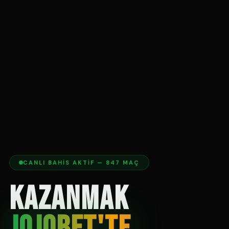
CANLI BAHIS AKTIF — 847 MAÇ
KAZANMAK
JOJOBET'TE