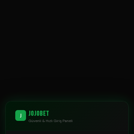
Jojobet
J
Güvenli & Hızlı Giriş Paneli