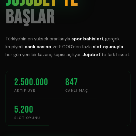
BAŞLAR
Türkiye'nin en yüksek oranlarıyla
spor bahisleri
, gerçek
krupiyerli
canlı casino
ve 5.000'den fazla
slot oyunuyla
her gün yeni bir kazanç kapısı açılıyor.
Jojobet
'te fark hisset.
2.500.000
847
AKTIF ÜYE
CANLI MAÇ
5.200
SLOT OYUNU