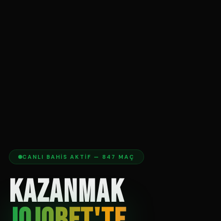
CANLI BAHIS AKTIF — 847 MAÇ
KAZANMAK
JOJOBET'TE