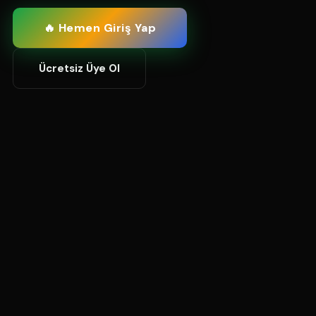
🔥 Hemen Giriş Yap
Ücretsiz Üye Ol