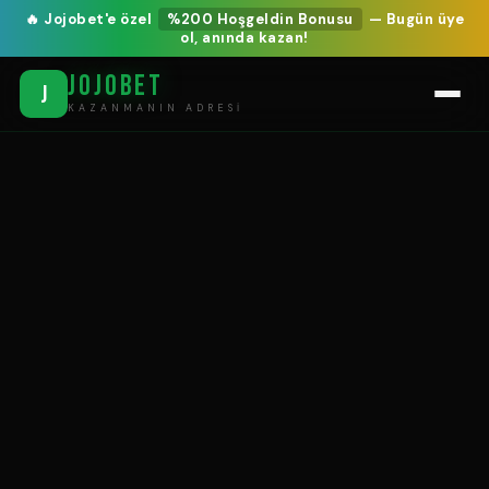
🔥 Jojobet'e özel
%200 Hoşgeldin Bonusu
— Bugün üye
ol, anında kazan!
Jojobet
J
KAZANMANIN ADRESI