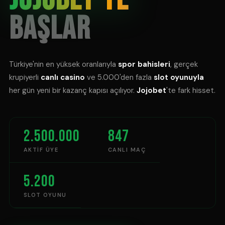
BAŞLAR
Türkiye'nin en yüksek oranlarıyla
spor bahisleri
, gerçek
krupiyerli
canlı casino
ve 5.000'den fazla
slot oyunuyla
her gün yeni bir kazanç kapısı açılıyor.
Jojobet
'te fark hisset.
2.500.000
847
AKTIF ÜYE
CANLI MAÇ
5.200
SLOT OYUNU