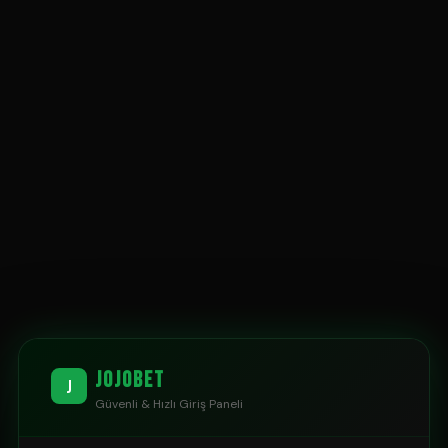
Jojobet
J
Güvenli & Hızlı Giriş Paneli