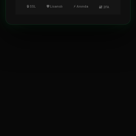
🔒 SSL
🛡️ Lisanslı
⚡ Anında
🔐 2FA