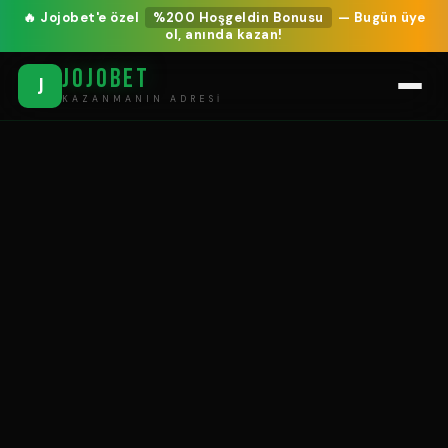
🔥 Jojobet'e özel
%200 Hoşgeldin Bonusu
— Bugün üye
ol, anında kazan!
Jojobet
J
KAZANMANIN ADRESI