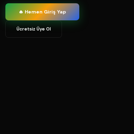
🔥 Hemen Giriş Yap
Ücretsiz Üye Ol