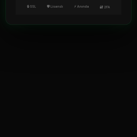
🔒 SSL
🛡️ Lisanslı
⚡ Anında
🔐 2FA