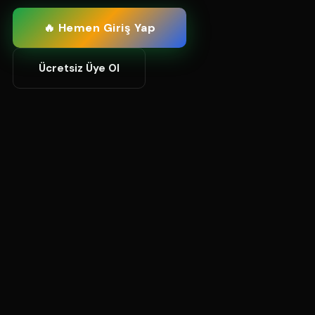
🔥 Hemen Giriş Yap
Ücretsiz Üye Ol