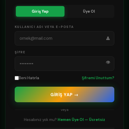
Giriş Yap
Üye Ol
KULLANICI ADI VEYA E-POSTA
👤
ŞIFRE
👁
Beni Hatırla
Şifremi Unuttum?
GİRİŞ YAP →
veya
Hesabınız yok mu?
Hemen Üye Ol — Ücretsiz