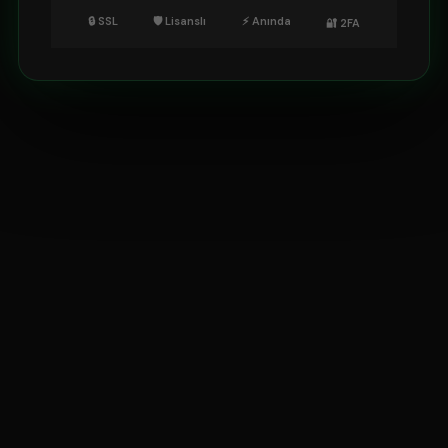
🔒 SSL
🛡️ Lisanslı
⚡ Anında
🔐 2FA