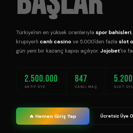
BAŞLAR
Türkiye'nin en yüksek oranlarıyla
spor bahisleri
krupiyerli
canlı casino
ve 5.000'den fazla
slot 
gün yeni bir kazanç kapısı açılıyor.
Jojobet
'te fa
2.500.000
847
5.200
AKTIF ÜYE
CANLI MAÇ
SLOT OY
🔥 Hemen Giriş Yap
Ücretsiz Üye O