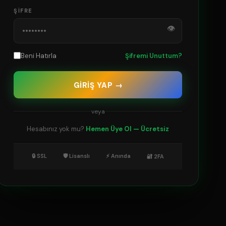
ŞIFRE
👁
Beni Hatırla
Şifremi Unuttum?
GİRİŞ YAP →
veya
Hesabınız yok mu?
Hemen Üye Ol — Ücretsiz
🔒 SSL
🛡️ Lisanslı
⚡ Anında
🔐 2FA