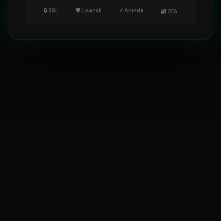
🔒 SSL
🛡️ Lisanslı
⚡ Anında
🔐 2FA