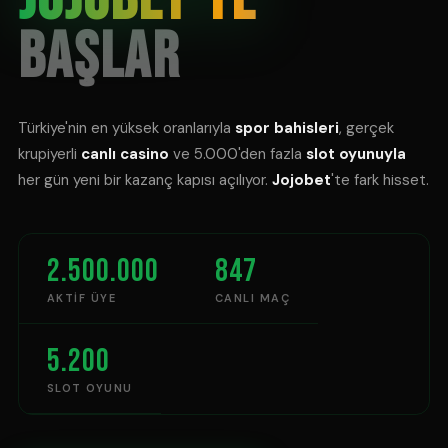
BAŞLAR
Türkiye'nin en yüksek oranlarıyla
spor bahisleri
, gerçek
krupiyerli
canlı casino
ve 5.000'den fazla
slot oyunuyla
her gün yeni bir kazanç kapısı açılıyor.
Jojobet
'te fark hisset.
2.500.000
847
AKTIF ÜYE
CANLI MAÇ
5.200
SLOT OYUNU