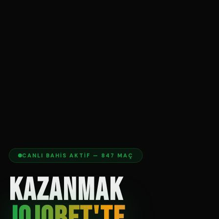
CANLI BAHIS AKTIF — 847 MAÇ
KAZANMAK
JOJOBET'TE