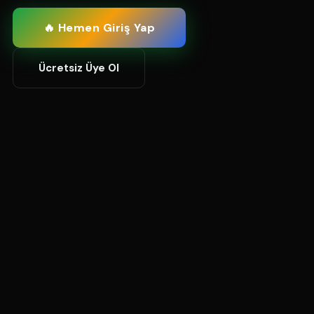
🔥 Hemen Giriş Yap
Ücretsiz Üye Ol