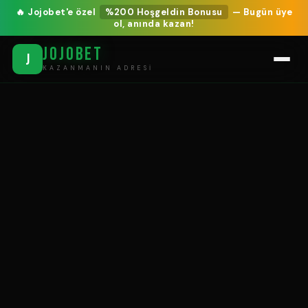
🔥 Jojobet'e özel
%200 Hoşgeldin Bonusu
— Bugün üye
ol, anında kazan!
Jojobet
J
KAZANMANIN ADRESI