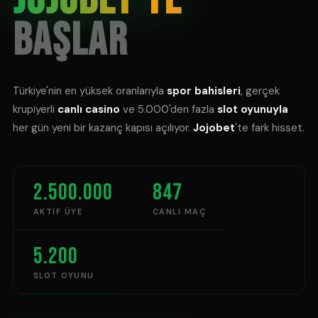
BAŞLAR
Türkiye'nin en yüksek oranlarıyla
spor bahisleri
, gerçek
krupiyerli
canlı casino
ve 5.000'den fazla
slot oyunuyla
her gün yeni bir kazanç kapısı açılıyor.
Jojobet
'te fark hisset.
2.500.000
847
AKTIF ÜYE
CANLI MAÇ
5.200
SLOT OYUNU