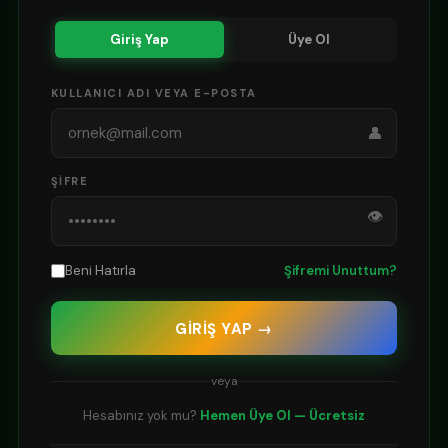
Giriş Yap
Üye Ol
KULLANICI ADI VEYA E-POSTA
👤
ŞIFRE
👁
Beni Hatırla
Şifremi Unuttum?
GİRİŞ YAP →
veya
Hesabınız yok mu?
Hemen Üye Ol — Ücretsiz