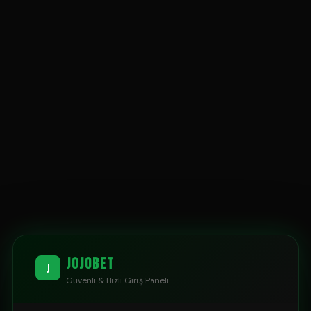
Jojobet
J
Güvenli & Hızlı Giriş Paneli