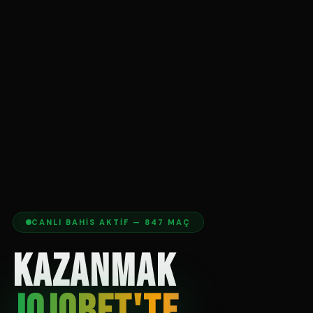
CANLI BAHIS AKTIF — 847 MAÇ
KAZANMAK
JOJOBET'TE