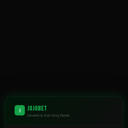
Jojobet
J
Güvenli & Hızlı Giriş Paneli