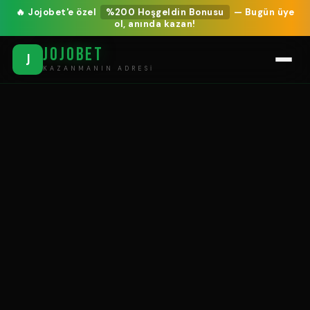
🔥 Jojobet'e özel
%200 Hoşgeldin Bonusu
— Bugün üye
ol, anında kazan!
Jojobet
J
KAZANMANIN ADRESI