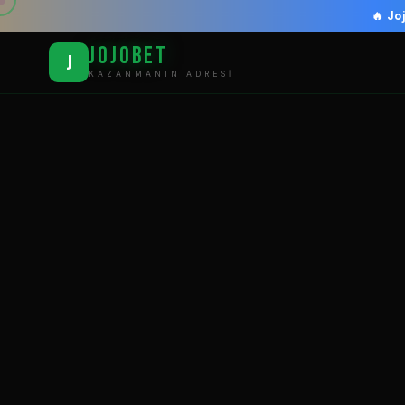
🔥 Jo
Jojobet
J
KAZANMANIN ADRESI