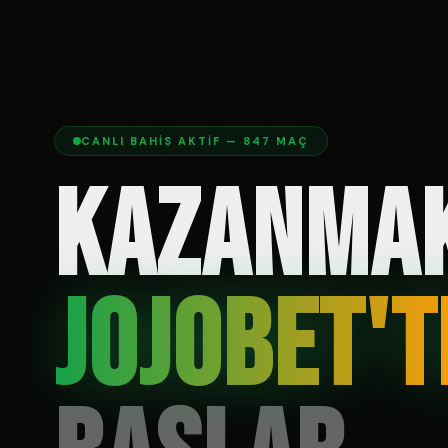
CANLI BAHIS AKTIF — 847 MAÇ
KAZANMA
JOJOBET'T