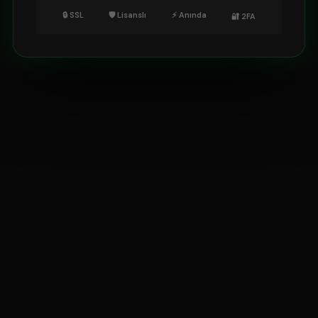
🔒 SSL
🛡️ Lisanslı
⚡ Anında
🔐 2FA