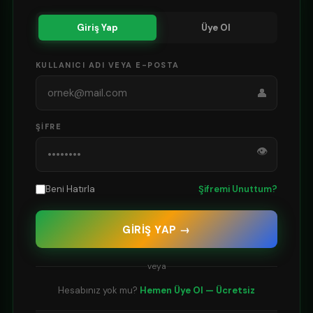
Giriş Yap
Üye Ol
KULLANICI ADI VEYA E-POSTA
👤
ŞIFRE
👁
Beni Hatırla
Şifremi Unuttum?
GİRİŞ YAP →
veya
Hesabınız yok mu?
Hemen Üye Ol — Ücretsiz