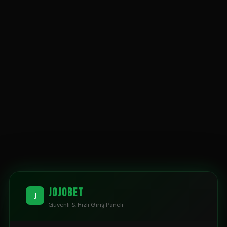
Jojobet
J
Güvenli & Hızlı Giriş Paneli