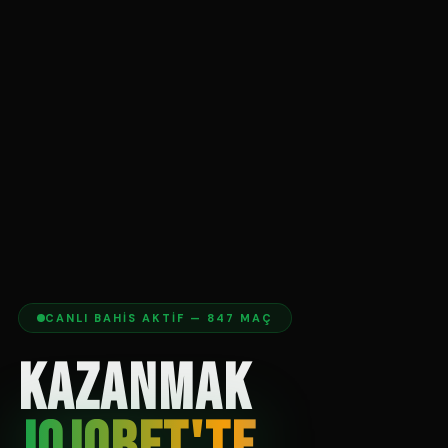
CANLI BAHIS AKTIF — 847 MAÇ
KAZANMAK
JOJOBET'TE