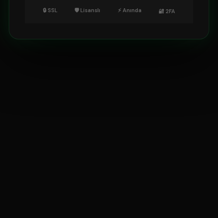
🔒 SSL
🛡️ Lisanslı
⚡ Anında
🔐 2FA