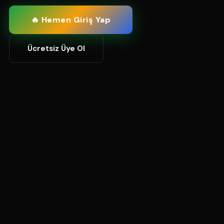
🔥 Hemen Giriş Yap
Ücretsiz Üye Ol