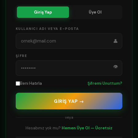
Giriş Yap
Üye Ol
KULLANICI ADI VEYA E-POSTA
👤
ŞIFRE
👁
Beni Hatırla
Şifremi Unuttum?
GİRİŞ YAP →
veya
Hesabınız yok mu?
Hemen Üye Ol — Ücretsiz