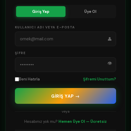
Giriş Yap
Üye Ol
KULLANICI ADI VEYA E-POSTA
👤
ŞIFRE
👁
Beni Hatırla
Şifremi Unuttum?
GİRİŞ YAP →
veya
Hesabınız yok mu?
Hemen Üye Ol — Ücretsiz