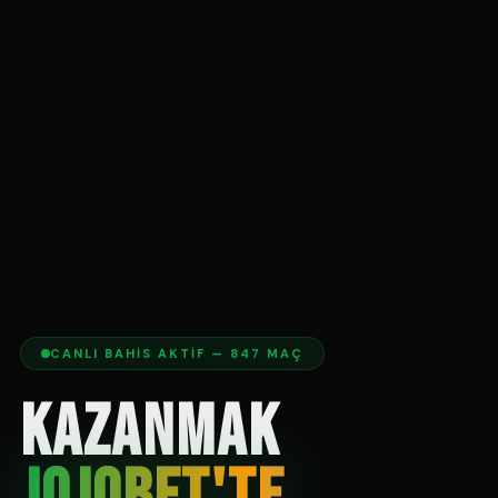
CANLI BAHIS AKTIF — 847 MAÇ
KAZANMAK
JOJOBET'TE