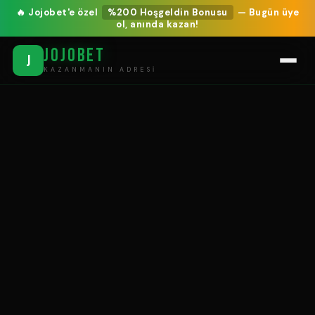
🔥 Jojobet'e özel
%200 Hoşgeldin Bonusu
— Bugün üye
ol, anında kazan!
Jojobet
J
KAZANMANIN ADRESI