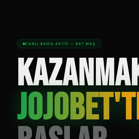
CANLI BAHIS AKTIF — 847 MAÇ
KAZANMA
JOJOBET'T