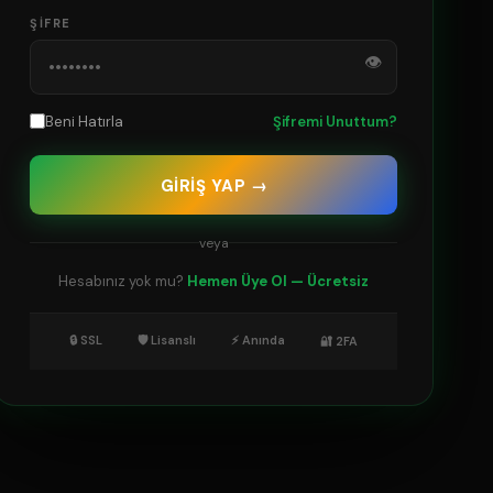
ŞIFRE
👁
Beni Hatırla
Şifremi Unuttum?
GİRİŞ YAP →
veya
Hesabınız yok mu?
Hemen Üye Ol — Ücretsiz
🔒 SSL
🛡️ Lisanslı
⚡ Anında
🔐 2FA