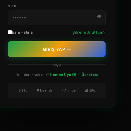
ŞIFRE
👁
Beni Hatırla
Şifremi Unuttum?
GİRİŞ YAP →
veya
Hesabınız yok mu?
Hemen Üye Ol — Ücretsiz
🔒 SSL
🛡️ Lisanslı
⚡ Anında
🔐 2FA