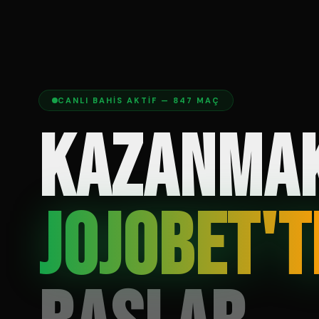
CANLI BAHIS AKTIF — 847 MAÇ
KAZANMA
JOJOBET'T