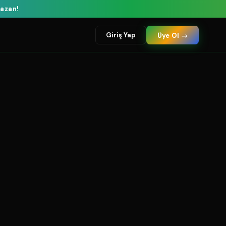
kazan!
Giriş Yap
Üye Ol →