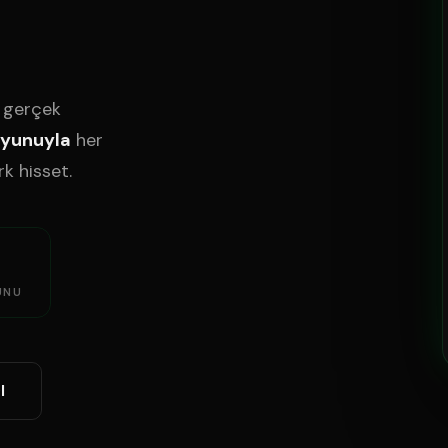
, gerçek
oyunuyla
her
rk hisset.
UNU
l