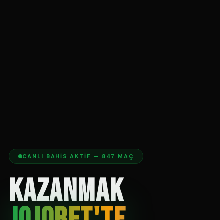
CANLI BAHIS AKTIF — 847 MAÇ
KAZANMAK
JOJOBET'TE