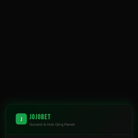
Jojobet
J
Güvenli & Hızlı Giriş Paneli