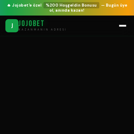
🔥 Jojobet'e özel
%200 Hoşgeldin Bonusu
— Bugün üye
ol, anında kazan!
Jojobet
J
KAZANMANIN ADRESI