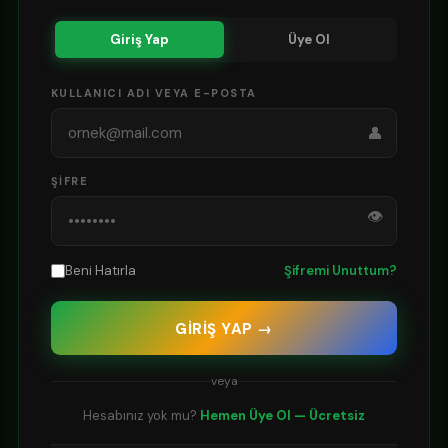
Giriş Yap
Üye Ol
KULLANICI ADI VEYA E-POSTA
👤
ŞIFRE
👁
Beni Hatırla
Şifremi Unuttum?
GİRİŞ YAP →
veya
Hesabınız yok mu?
Hemen Üye Ol — Ücretsiz