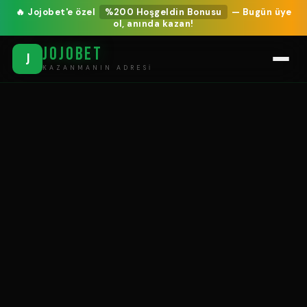
🔥 Jojobet'e özel
%200 Hoşgeldin Bonusu
— Bugün üye
ol, anında kazan!
Jojobet
J
KAZANMANIN ADRESI