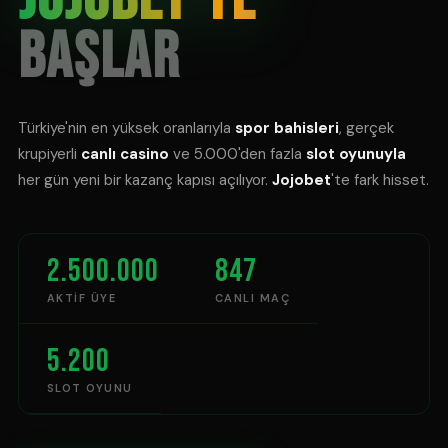
BAŞLAR
Türkiye'nin en yüksek oranlarıyla
spor bahisleri
, gerçek
krupiyerli
canlı casino
ve 5.000'den fazla
slot oyunuyla
her gün yeni bir kazanç kapısı açılıyor.
Jojobet
'te fark hisset.
2.500.000
847
AKTIF ÜYE
CANLI MAÇ
5.200
SLOT OYUNU