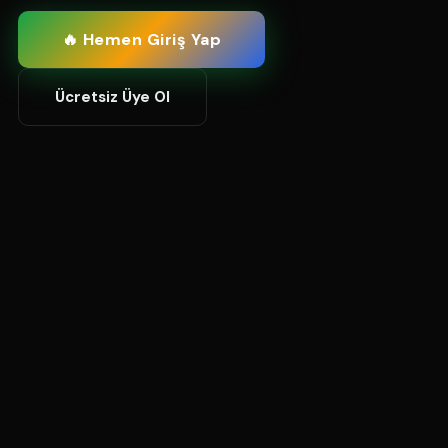
🔥 Hemen Giriş Yap
Ücretsiz Üye Ol