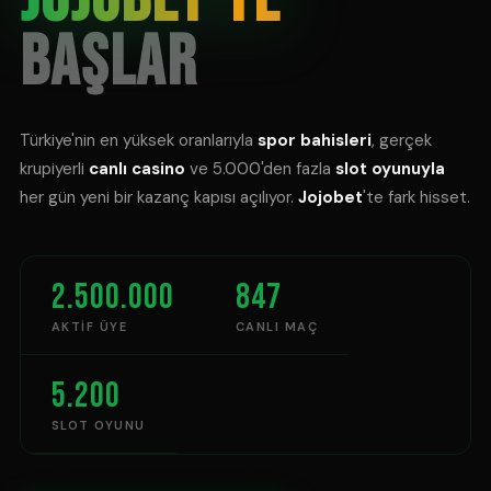
BAŞLAR
Türkiye'nin en yüksek oranlarıyla
spor bahisleri
, gerçek
krupiyerli
canlı casino
ve 5.000'den fazla
slot oyunuyla
her gün yeni bir kazanç kapısı açılıyor.
Jojobet
'te fark hisset.
2.500.000
847
AKTIF ÜYE
CANLI MAÇ
5.200
SLOT OYUNU