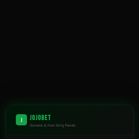
Jojobet
J
Güvenli & Hızlı Giriş Paneli