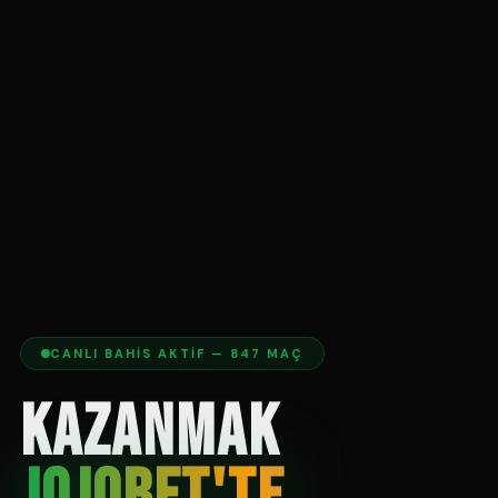
CANLI BAHIS AKTIF — 847 MAÇ
KAZANMAK
JOJOBET'TE