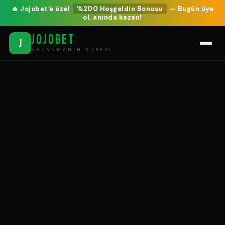
🔥 Jojobet'e özel
%200 Hoşgeldin Bonusu
— Bugün üye
ol, anında kazan!
Jojobet
J
KAZANMANIN ADRESI