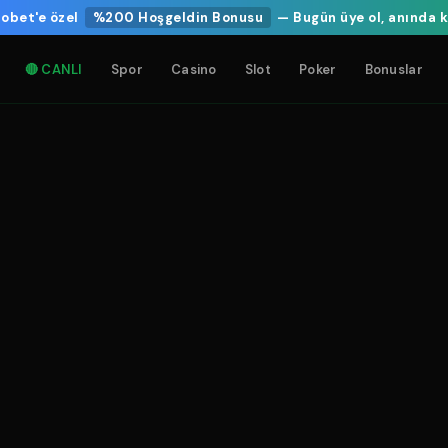
jobet'e özel
%200 Hoşgeldin Bonusu
— Bugün üye ol, anında 
🔴 CANLI
Spor
Casino
Slot
Poker
Bonuslar