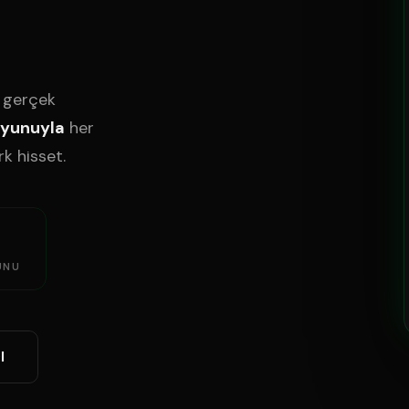
, gerçek
oyunuyla
her
rk hisset.
UNU
l